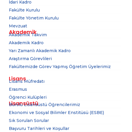
İdari Kadro
Fakülte Kurulu
Fakülte Yönetim Kurulu
Mevzuat
Akademik
Akademik Takvim
Akademik Kadro
Yarı Zamanlı Akademik Kadro
Araştırma Görevlileri
Fakültemizde Görev Yapmış Öğretim Üyelerimiz
Lisans
Lisans Müfredatı
Erasmus
Öğrenci Kulüpleri
Lisansüstü
Burslu Lisansüstü Öğrencilerimiz
Ekonomi ve Sosyal Bilimler Enstitüsü (ESBE)
Sık Sorulan Sorular
Başvuru Tarihleri ve Koşullar