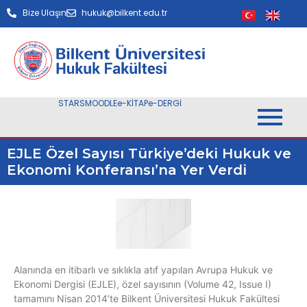
Bize Ulaşın
hukuk@bilkent.edu.tr
STARS
MOODLE
e-KİTAP
e-DERGİ
EJLE Özel Sayısı Türkiye’deki Hukuk ve
Ekonomi Konferansı’na Yer Verdi
Alanında en itibarlı ve sıklıkla atıf yapılan Avrupa Hukuk ve
Ekonomi Dergisi (EJLE), özel sayısının (Volume 42, Issue I)
tamamını Nisan 2014’te Bilkent Üniversitesi Hukuk Fakültesi