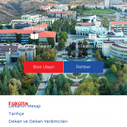
Webmail
Radyo Bilkent
Dergi Bilkent
Bilkent News
Bize Ulaşın
Rehber
Fakülte
Dekanın Mesajı
Tarihçe
Dekan ve Dekan Yardımcıları