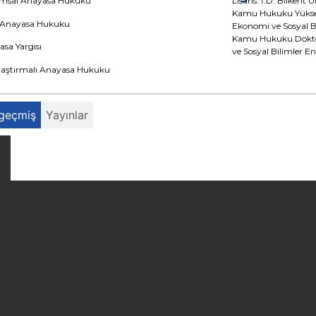
msal Anayasa Hukuku
Lisans: İ.D. Bilkent 
Kamu Hukuku Yüksek L
 Anayasa Hukuku
Ekonomi ve Sosyal B
Kamu Hukuku Doktora
sa Yargısı
ve Sosyal Bilimler E
ılaştırmalı Anayasa Hukuku
geçmiş
Yayınlar