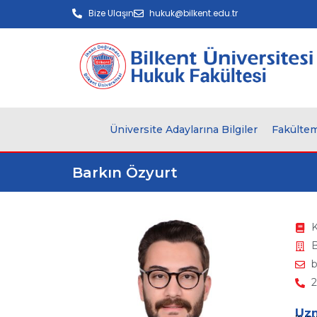
Bize Ulaşın
hukuk@bilkent.edu.tr
Üniversite Adaylarına Bilgiler
Fakültem
Barkın Özyurt
K
b
2
Uzm