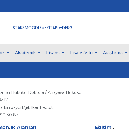
STARS
MOODLE
e-KİTAP
e-DERGİ
iz
Akademik
Lisans
Lisansüstü
Araştırma
amu Hukuku Doktora / Anayasa Hukuku
BZ17
arkin.ozyurt@bilkent.edu.tr
90 30 87
anlık Alanları
Eğitim