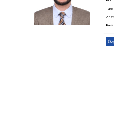
Kuru
Türk
Anaya
Karş
Öz