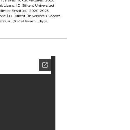
Üniversitesi Hukuk Fakültesi, 2020.
isans: İ.D. Bilkent Üniversitesi
ilimler Enstitüsü, 2020-2023.
: İ.D. Bilkent Üniversitesi Ekonomi
nstitüsü, 2023-Devam Ediyor.