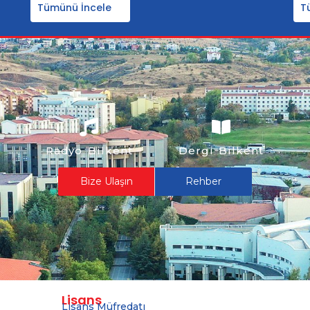
Tümünü İncele
T
Radyo Bilkent
Dergi Bilkent
Bize Ulaşın
Rehber
Lisans
Lisans Müfredatı