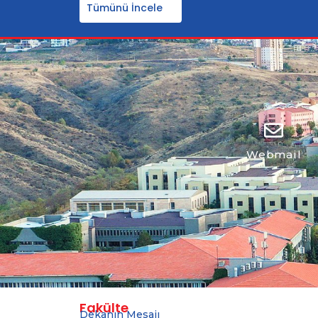
Tümünü İncele
Webmail
Fakülte
Dekanın Mesajı