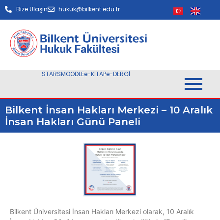
Bize Ulaşın
hukuk@bilkent.edu.tr
STARS
MOODLE
e-KİTAP
e-DERGİ
Bilkent İnsan Hakları Merkezi – 10 Aralık
İnsan Hakları Günü Paneli
Bilkent Üniversitesi İnsan Hakları Merkezi olarak, 10 Aralık