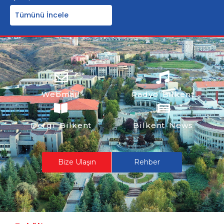
Tümünü İncele
Webmail
Radyo Bilkent
Dergi Bilkent
Bilkent News
Bize Ulaşın
Rehber