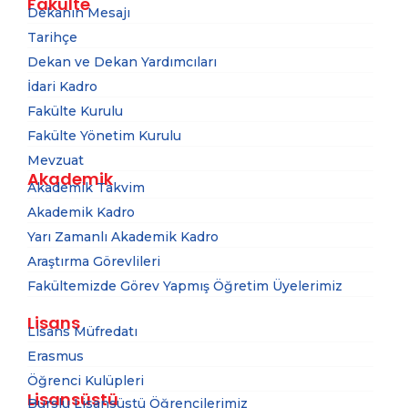
Fakülte
Dekanın Mesajı
Tarihçe
Dekan ve Dekan Yardımcıları
İdari Kadro
Fakülte Kurulu
Fakülte Yönetim Kurulu
Mevzuat
Akademik
Akademik Takvim
Akademik Kadro
Yarı Zamanlı Akademik Kadro
Araştırma Görevlileri
Fakültemizde Görev Yapmış Öğretim Üyelerimiz
Lisans
Lisans Müfredatı
Erasmus
Öğrenci Kulüpleri
Lisansüstü
Burslu Lisansüstü Öğrencilerimiz