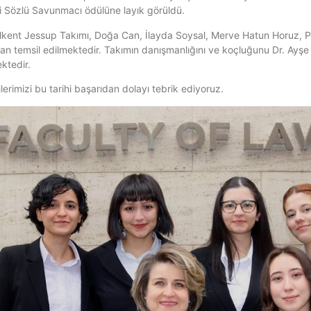
nci Sözlü Savunmacı ödülüne layık görüldü.
lkent Jessup Takımı, Doğa Can, İlayda Soysal, Merve Hatun Horuz, P
dan temsil edilmektedir. Takımın danışmanlığını ve koçluğunu Dr. Ayşe
ktedir.
erimizi bu tarihi başarıdan dolayı tebrik ediyoruz.