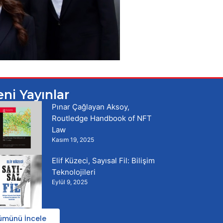
eni Yayınlar
Pınar Çağlayan Aksoy,
Routledge Handbook of NFT
Law
Kasım 19, 2025
Elif Küzeci, Sayısal Fil: Bilişim
Teknolojileri
Eylül 9, 2025
ümünü İncele