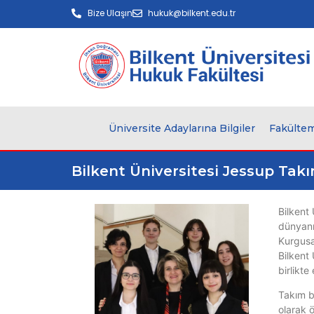
Bize Ulaşın
hukuk@bilkent.edu.tr
Üniversite Adaylarına Bilgiler
Fakültem
Bilkent Üniversitesi Jessup Takı
Bilkent
dünyanı
Kurgusa
Bilkent 
birlikte
Takım ba
olarak 