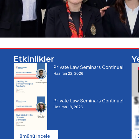
Etkinlikler
Y
Private Law Seminars Continue!
Haziran 22, 2026
Private Law Seminars Continue!
Haziran 19, 2026
Tümünü İncele
T