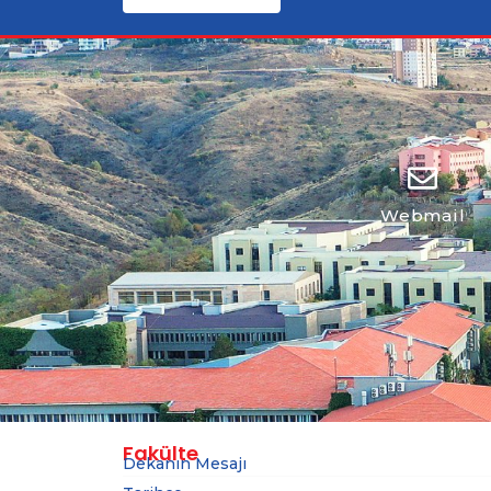
Webmail
Fakülte
Dekanın Mesajı