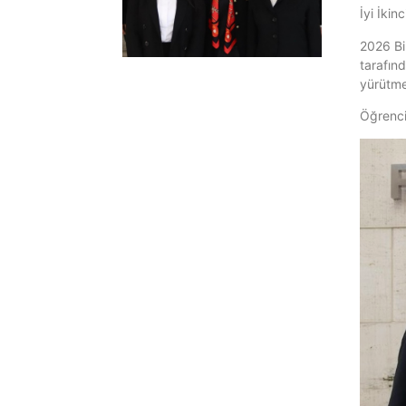
İyi İki
2026 Bi
tarafın
yürütme
Öğrencil