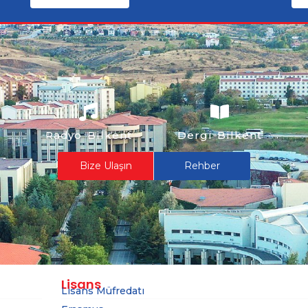
Radyo Bilkent
Dergi Bilkent
Bize Ulaşın
Rehber
Lisans
Lisans Müfredatı