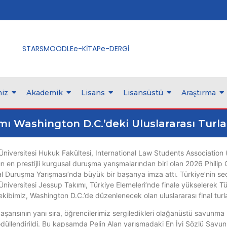
STARS
MOODLE
e-KİTAP
e-DERGİ
iz
Akademik
Lisans
Lisansüstü
Araştırma
mı Washington D.C.’deki Uluslararası Turla
 Üniversitesi Hukuk Fakültesi, International Law Students Association
n en prestijli kurgusal duruşma yarışmalarından biri olan 2026 Philip
l Duruşma Yarışması’nda büyük bir başarıya imza attı. Türkiye’nin seç
Üniversitesi Jessup Takımı, Türkiye Elemeleri’nde finale yükselerek Tü
 ekibimiz, Washington D.C.’de düzenlenecek olan uluslararası final tur
şarısının yanı sıra, öğrencilerimiz sergiledikleri olağanüstü savunma b
ödüllendirildi. Bu kapsamda Pelin Alan yarışmadaki En İyi Sözlü Savun