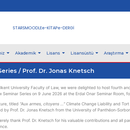
STARS
MOODLE
e-KİTAP
e-DERGİ
iz
Akademik
Lisans
Lisansüstü
Araştırma
ries / Prof. Dr. Jonas Knetsch
lkent University Faculty of Law, we were delighted to host fourth an
w Seminar Series on 9 June 2026 at the Erdal Onar Seminar Room, for
ure, titled
“Aux armes, citoyens …”
Climate Change Liability and Tor
ed by Prof. Dr. Jonas Knetsch from the University of Panthéon-Sorbo
rely thank Prof. Dr. Knetsch for his valuable contributions and all par
nce.