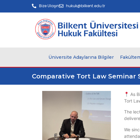
Bize Ulaşın
hukuk@bilkent.edu.tr
Üniversite Adaylarına Bilgiler
Fakültem
Comparative Tort Law Seminar Se
As Bi
Tort La
The lect
deliver
We since
attenda