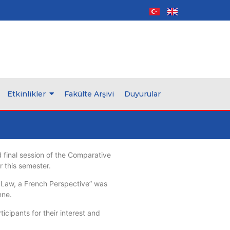
Etkinlikler
Fakülte Arşivi
Duyurular
d final session of the Comparative
 this semester.
t Law, a French Perspective” was
nne.
ticipants for their interest and