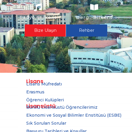
Radyo Bilkent
Dergi Bilkent
Bize Ulaşın
Rehber
Lisans
Lisans Müfredatı
Erasmus
Öğrenci Kulüpleri
Lisansüstü
Burslu Lisansüstü Öğrencilerimiz
Ekonomi ve Sosyal Bilimler Enstitüsü (ESBE)
Sık Sorulan Sorular
Başvuru Tarihleri ve Koşullar