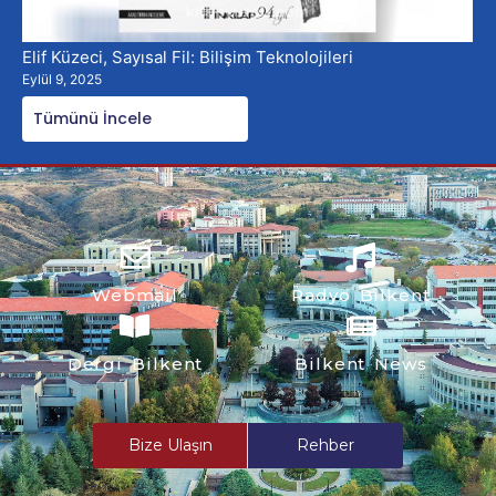
Elif Küzeci, Sayısal Fil: Bilişim Teknolojileri
Eylül 9, 2025
Tümünü İncele
Webmail
Radyo Bilkent
Dergi Bilkent
Bilkent News
Bize Ulaşın
Rehber