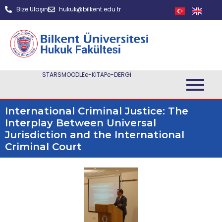
Bize Ulaşın
hukuk@bilkent.edu.tr
STARS
MOODLE
e-KİTAP
e-DERGİ
International Criminal Justice: The
Interplay Between Universal
Jurisdiction and the International
Criminal Court