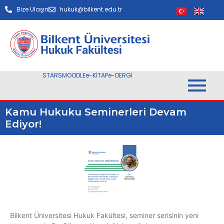
Bize Ulaşın
hukuk@bilkent.edu.tr
STARS
MOODLE
e-KİTAP
e-DERGİ
Kamu Hukuku Seminerleri Devam
Ediyor!
Bilkent Üniversitesi Hukuk Fakültesi, seminer serisinin yeni