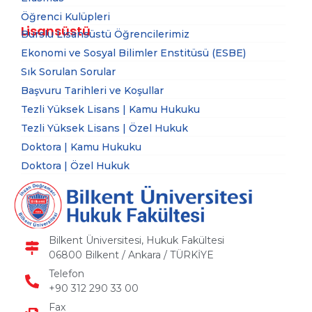
Öğrenci Kulüpleri
Lisansüstü
Burslu Lisansüstü Öğrencilerimiz
Ekonomi ve Sosyal Bilimler Enstitüsü (ESBE)
Sık Sorulan Sorular
Başvuru Tarihleri ve Koşullar
Tezli Yüksek Lisans | Kamu Hukuku
Tezli Yüksek Lisans | Özel Hukuk
Doktora | Kamu Hukuku
Doktora | Özel Hukuk
Bilkent Üniversitesi, Hukuk Fakültesi
06800 Bilkent / Ankara / TÜRKİYE
Telefon
+90 312 290 33 00
Fax