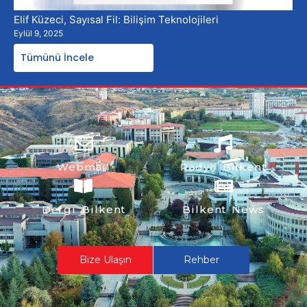
Elif Küzeci, Sayısal Fil: Bilişim Teknolojileri
Eylül 9, 2025
Tümünü İncele
Webmail
Radyo Bilkent
Dergi Bilkent
Bilkent News
Bize Ulaşın
Rehber