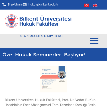
Bize Ulaşın
hukuk@bilkent.edu.tr
STARS
MOODLE
e-KİTAP
e-DERGİ
Özel Hukuk Seminerleri Başlıyor!
Bilkent Üniversitesi Hukuk Fakültesi, Prof. Dr. Vedat Buz’un
“İşsahibinin Eser Sözleşmesini Tam Tazminat Karşılığı Fesih