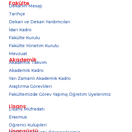
Fakülte
Dekanın Mesajı
Tarihçe
Dekan ve Dekan Yardımcıları
İdari Kadro
Fakülte Kurulu
Fakülte Yönetim Kurulu
Mevzuat
Akademik
Akademik Takvim
Akademik Kadro
Yarı Zamanlı Akademik Kadro
Araştırma Görevlileri
Fakültemizde Görev Yapmış Öğretim Üyelerimiz
Lisans
Lisans Müfredatı
Erasmus
Öğrenci Kulüpleri
Lisansüstü