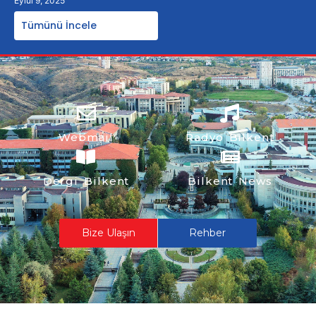
Eylül 9, 2025
Tümünü İncele
Webmail
Radyo Bilkent
Dergi Bilkent
Bilkent News
Bize Ulaşın
Rehber