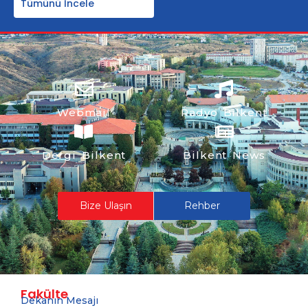
Tümünü İncele
Webmail
Radyo Bilkent
Dergi Bilkent
Bilkent News
Bize Ulaşın
Rehber
Fakülte
Dekanın Mesajı