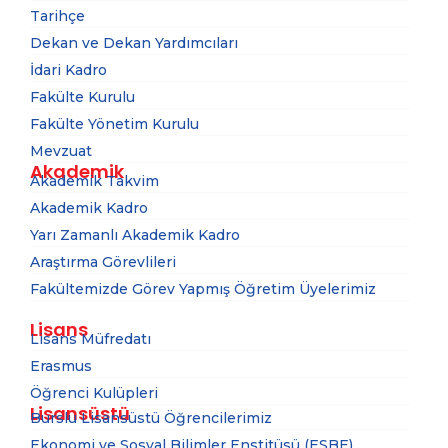
Tarihçe
Dekan ve Dekan Yardımcıları
İdari Kadro
Fakülte Kurulu
Fakülte Yönetim Kurulu
Mevzuat
Akademik
Akademik Takvim
Akademik Kadro
Yarı Zamanlı Akademik Kadro
Araştırma Görevlileri
Fakültemizde Görev Yapmış Öğretim Üyelerimiz
Lisans
Lisans Müfredatı
Erasmus
Öğrenci Kulüpleri
Lisansüstü
Burslu Lisansüstü Öğrencilerimiz
Ekonomi ve Sosyal Bilimler Enstitüsü (ESBE)