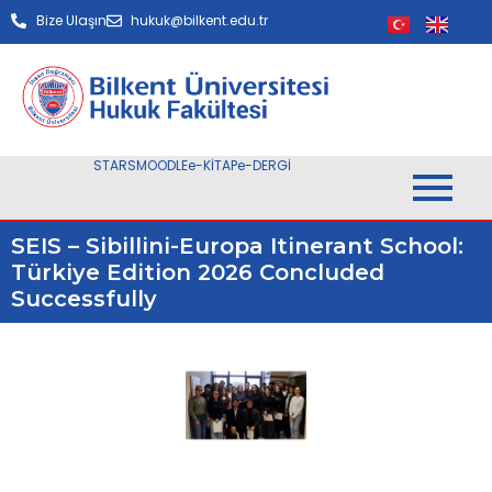
Bize Ulaşın
hukuk@bilkent.edu.tr
STARS
MOODLE
e-KİTAP
e-DERGİ
SEIS – Sibillini-Europa Itinerant School:
Türkiye Edition 2026 Concluded
Successfully