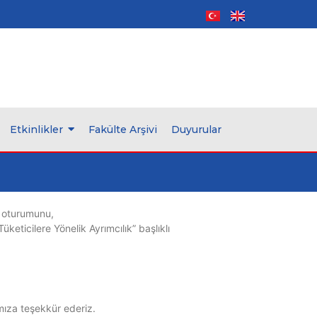
Etkinlikler
Fakülte Arşivi
Duyurular
k oturumunu,
eticilere Yönelik Ayrımcılık” başlıklı
rımıza teşekkür ederiz.