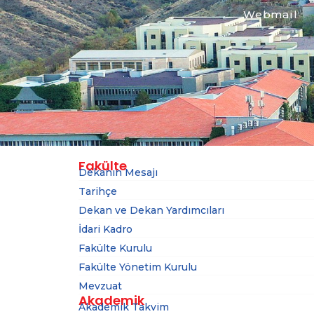
Webmail
Fakülte
Dekanın Mesajı
Tarihçe
Dekan ve Dekan Yardımcıları
İdari Kadro
Fakülte Kurulu
Fakülte Yönetim Kurulu
Mevzuat
Akademik
Akademik Takvim