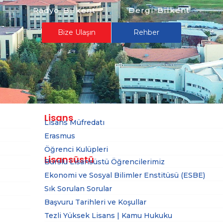
Radyo Bilkent
Dergi Bilkent
Bize Ulaşın
Rehber
Lisans
Lisans Müfredatı
Erasmus
Öğrenci Kulüpleri
Lisansüstü
Burslu Lisansüstü Öğrencilerimiz
Ekonomi ve Sosyal Bilimler Enstitüsü (ESBE)
Sık Sorulan Sorular
Başvuru Tarihleri ve Koşullar
Tezli Yüksek Lisans | Kamu Hukuku