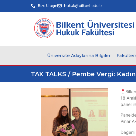
Bize Ulaşın
hukuk@bilkent.edu.tr
Üniversite Adaylarına Bilgiler
Fakültem
TAX TALKS / Pembe Vergi: Kadın 
Bilke
18 Aralı
panel il
Panelde
Pınar A
Değerli 