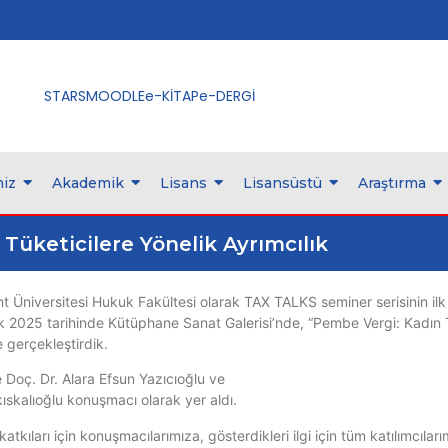
STARS
MOODLE
e-KİTAP
e-DERGİ
iz
Akademik
Lisans
Lisansüstü
Araştırma
Tüketicilere Yönelik Ayrımcılık
nt Üniversitesi Hukuk Fakültesi olarak TAX TALKS seminer serisinin il
k 2025 tarihinde Kütüphane Sanat Galerisi’nde, “Pembe Vergi: Kadın Tük
e gerçekleştirdik.
 Doç. Dr. Alara Efsun Yazıcıoğlu ve
kıskalıoğlu konuşmacı olarak yer aldı.
katkıları için konuşmacılarımıza, gösterdikleri ilgi için tüm katılımcıla