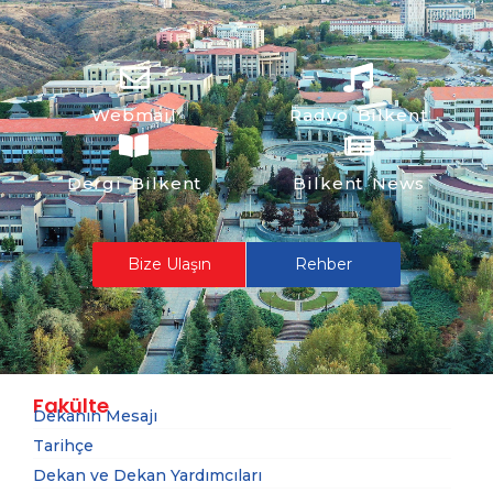
Webmail
Radyo Bilkent
Dergi Bilkent
Bilkent News
Bize Ulaşın
Rehber
Fakülte
Dekanın Mesajı
Tarihçe
Dekan ve Dekan Yardımcıları