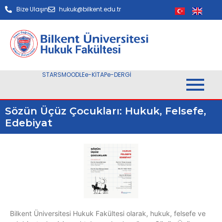
Bize Ulaşın
hukuk@bilkent.edu.tr
STARS
MOODLE
e-KİTAP
e-DERGİ
Sözün Üçüz Çocukları: Hukuk, Felsefe,
Edebiyat
Bilkent Üniversitesi Hukuk Fakültesi olarak, hukuk, felsefe ve