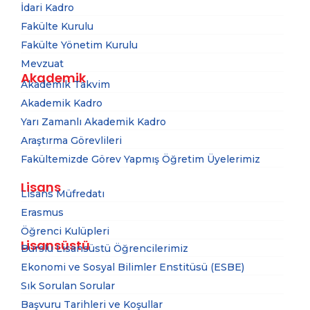
İdari Kadro
Fakülte Kurulu
Fakülte Yönetim Kurulu
Mevzuat
Akademik
Akademik Takvim
Akademik Kadro
Yarı Zamanlı Akademik Kadro
Araştırma Görevlileri
Fakültemizde Görev Yapmış Öğretim Üyelerimiz
Lisans
Lisans Müfredatı
Erasmus
Öğrenci Kulüpleri
Lisansüstü
Burslu Lisansüstü Öğrencilerimiz
Ekonomi ve Sosyal Bilimler Enstitüsü (ESBE)
Sık Sorulan Sorular
Başvuru Tarihleri ve Koşullar