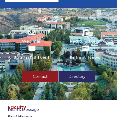
Webmail
Radio Bilkent
Journal Bilkent
Bilkent News
Contact
Directory
Faculty
Dean’s Message
Brief History