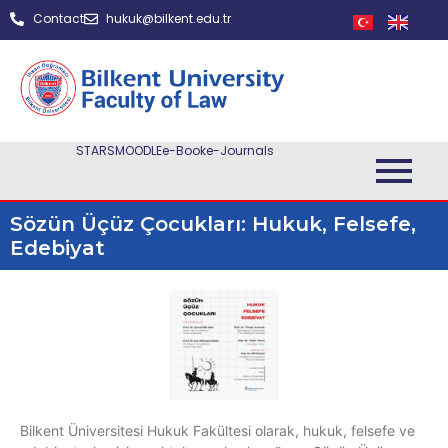
Contact
hukuk@bilkent.edu.tr
STARS
MOODLE
e-Book
e-Journals
Sözün Üçüz Çocukları: Hukuk, Felsefe,
Edebiyat
Bilkent Üniversitesi Hukuk Fakültesi olarak, hukuk, felsefe ve