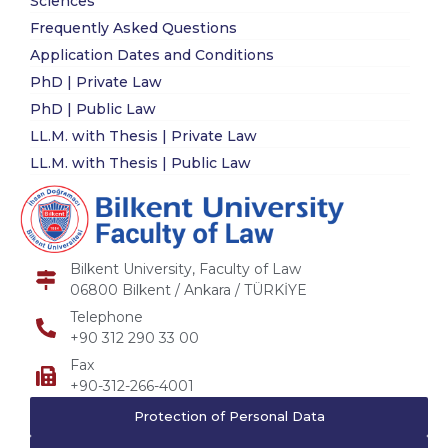
Sciences
Frequently Asked Questions
Application Dates and Conditions
PhD | Private Law
PhD | Public Law
LL.M. with Thesis | Private Law
LL.M. with Thesis | Public Law
Bilkent University, Faculty of Law
06800 Bilkent / Ankara / TÜRKİYE
Telephone
+90 312 290 33 00
Fax
+90-312-266-4001
Protection of Personal Data