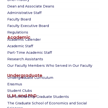
Dean and Associate Deans
Administrative Staff
Faculty Board
Faculty Executive Board
Regulations
Academic
Academic Calender
Academic Staff
Part-Time Academic Staff
Research Assistants
Our Faculty Members Who Served in Our Faculty
Undergraduate
Undergraduate Curriculum
Erasmus
Student Clubs
LL.M. and PhD
Our Scholarship Graduate Students
The Graduate School of Economics and Social