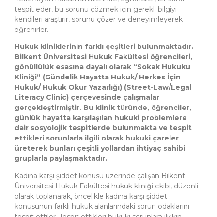
tespit eder, bu sorunu çözmek için gerekli bilgiyi
kendileri araştırır, sorunu çözer ve deneyimleyerek
öğrenirler.
Hukuk kliniklerinin farklı çeşitleri bulunmaktadır.
Bilkent Üniversitesi Hukuk Fakültesi öğrencileri,
gönüllülük esasına dayalı olarak “Sokak Hukuku
Kliniği” (Gündelik Hayatta Hukuk/ Herkes İçin
Hukuk/ Hukuk Okur Yazarlığı) (Street-Law/Legal
Literacy Clinic) çerçevesinde çalışmalar
gerçekleştirmiştir. Bu klinik türünde, öğrenciler,
günlük hayatta karşılaşılan hukuki problemlere
dair sosyolojik tespitlerde bulunmakta ve tespit
ettikleri sorunlarla ilgili olarak hukuki çareler
üreterek bunları çeşitli yollardan ihtiyaç sahibi
gruplarla paylaşmaktadır.
Kadına karşı şiddet konusu üzerinde çalışan Bilkent
Üniversitesi Hukuk Fakültesi hukuk kliniği ekibi, düzenli
olarak toplanarak, öncelikle kadına karşı şiddet
konusunun farklı hukuk alanlarındaki sorun odaklarını
tespit ettiler. Tespit ettikleri hukuki sorunlara ilişkin