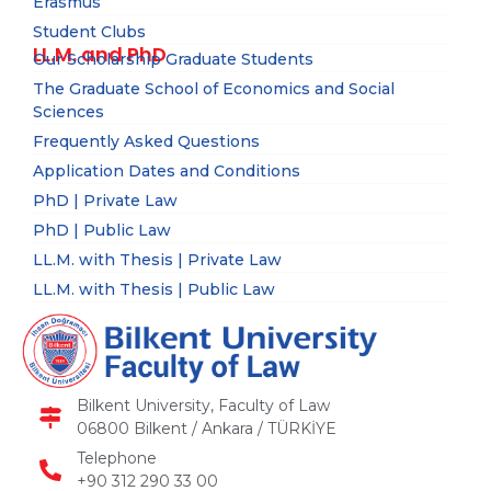
Erasmus
Student Clubs
LL.M. and PhD
Our Scholarship Graduate Students
The Graduate School of Economics and Social
Sciences
Frequently Asked Questions
Application Dates and Conditions
PhD | Private Law
PhD | Public Law
LL.M. with Thesis | Private Law
LL.M. with Thesis | Public Law
Bilkent University, Faculty of Law
06800 Bilkent / Ankara / TÜRKİYE
Telephone
+90 312 290 33 00