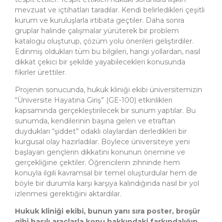
mevzuat ve içtihatları taradılar. Kendi belirledikleri çeşitli
kurum ve kuruluşlarla irtibata geçtiler. Daha sonra
gruplar halinde çalışmalar yürüterek bir problem
katalogu oluşturup, çözüm yolu önerileri geliştirdiler.
Edinmiş oldukları tüm bu bilgileri, hangi yollardan, nasıl
dikkat çekici bir şekilde yayabilecekleri konusunda
fikirler ürettiler.
Projenin sonucunda, hukuk kliniği ekibi üniversitemizin
“Üniversite Hayatına Giriş” (GE-100) etkinlikleri
kapsamında gerçekleştirilecek bir sunum yaptılar. Bu
sunumda, kendilerinin başına gelen ve etraftan
duydukları “şiddet” odaklı olaylardan derledikleri bir
kurgusal olay hazırladılar. Böylece üniversiteye yeni
başlayan gençlerin dikkatini konunun önemine ve
gerçekliğine çektiler. Öğrencilerin zihninde hem
konuyla ilgili kavramsal bir temel oluşturdular hem de
böyle bir durumla karşı karşıya kalındığında nasıl bir yol
izlenmesi gerektiğini aktardılar.
Hukuk kliniği ekibi, bunun yanı sıra poster, broşür
gibi basılı araçlarla konu hakkındaki farkındalığın