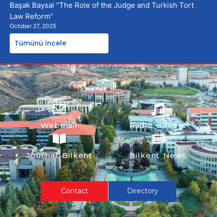
Başak Baysal “The Role of the Judge and Turkish Tort
Law Reform”
October 27, 2025
Tümünü İncele
Webmail
Radio Bilkent
Journal Bilkent
Bilkent News
Contact
Directory