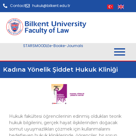
Contact
hukuk@bilkent.edu.tr
STARS
MOODLE
e-Book
e-Journals
Kadına Yönelik Şiddet Hukuk Kliniği
Hukuk fakültesi öğrencilerinin edinmiş oldukları teorik
hukuk bilgilerini, gerçek hayat ilişkilerinden doğacak
somut uyuşmazlıkları çözmek için kullanmalarını
hedefleyen hukuk kliniklerinde, öğrenciler, bir sorun