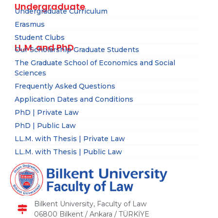
Undergraduate
Undergraduate Curriculum
Erasmus
Student Clubs
LL.M. and PhD
Our Scholarship Graduate Students
The Graduate School of Economics and Social
Sciences
Frequently Asked Questions
Application Dates and Conditions
PhD | Private Law
PhD | Public Law
LL.M. with Thesis | Private Law
LL.M. with Thesis | Public Law
Bilkent University, Faculty of Law
06800 Bilkent / Ankara / TÜRKİYE