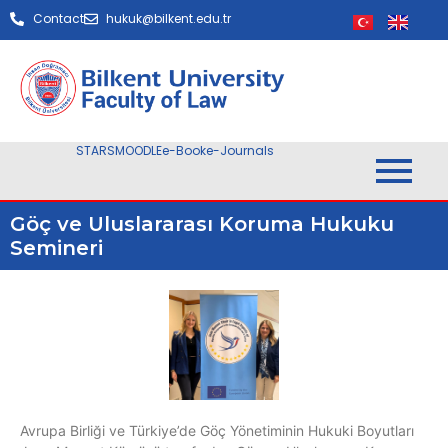
Contact
hukuk@bilkent.edu.tr
STARS
MOODLE
e-Book
e-Journals
Göç ve Uluslararası Koruma Hukuku
Semineri
Avrupa Birliği ve Türkiye’de Göç Yönetiminin Hukuki Boyutları