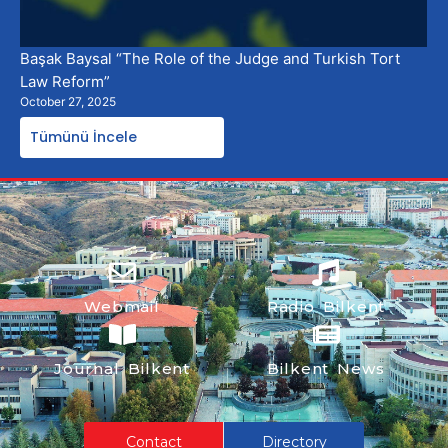
Başak Baysal “The Role of the Judge and Turkish Tort
Law Reform”
October 27, 2025
Tümünü İncele
Webmail
Radio Bilkent
Journal Bilkent
Bilkent News
Contact
Directory